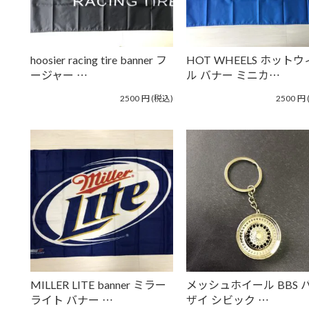
hoosier racing tire banner フ
HOT WHEELS ホット
ージャー …
ル バナー ミニカ…
2500
円
(税込)
2500
円
MILLER LITE banner ミラー
メッシュホイール BBS 
ライト バナー …
ザイ シビック …