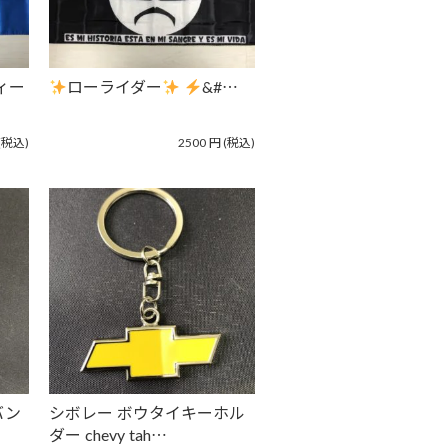
ウィー
ローライダー
&#…
(税込)
2500
円
(税込)
バン
シボレー ボウタイキーホル
ダー chevy tah…