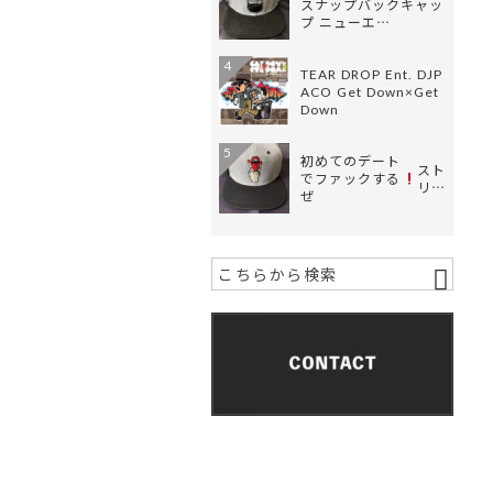
スナップバックキャッ
プ ニューエ…
4
TEAR DROP Ent. DJP
ACO Get Down×Get
Down
5
初めてのデート
スト
でファックする
リ…
ぜ