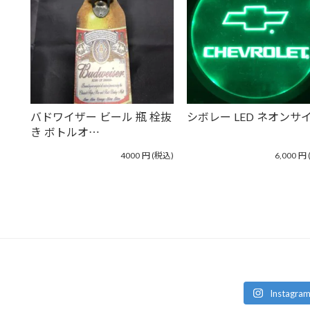
バドワイザー ビール 瓶 栓抜
シボレー LED ネオンサ
き ボトルオ…
4000
円
(税込)
6,000
円
Instag