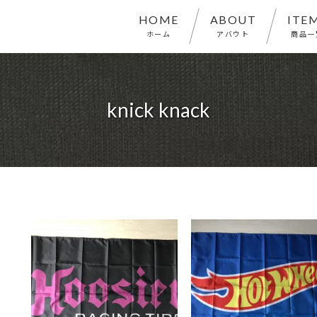
HOME
ABOUT
ITE
ホーム
アバウト
商品一
knick knack