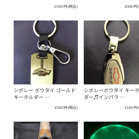
2500
円
(税込)
1000
円
シボレー ボウタイ ゴールド
シボレーボウタイ キー
キーホルダー …
ダー♬インパラ …
1500
円
(税込)
1500
円