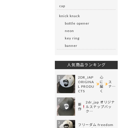
cap
knick knack
bottle opener
neon
key ring
banner
人気商品ランキング
2DR_JAP
心
1
ORIGINA
に
ス
L PRODU
届
ナ…
CTS
く
2
2dr_jap オリジナ
新
ルスナップバッ
作
ク…
3
フリーダム freedom