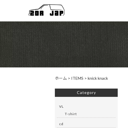
ホーム
>
ITEMS
>
knick knack
Category
VL
T-shirt
cd