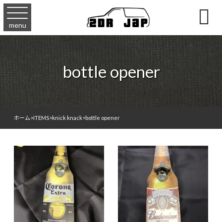

menu
bottle opener
ホーム
>
ITEMS
>
knick knack
>
bottle opener