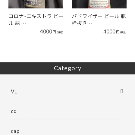
コロナ・エキストラ ビー
バドワイザー ビール 瓶
ル 瓶 …
栓抜き…
4000
4000
円
円
(税込)
(税込)
Category
VL
cd
cap