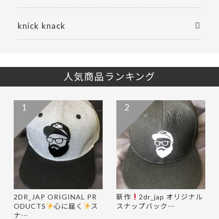
knick knack
人気商品ランキング
1
2
2DR_JAP ORIGINAL PR
新作
2dr_jap オリジナル
ODUCTS
心に届く
ス
スナップバック…
ナ…