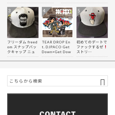
3
4
5
フリーダム freed
TEAR DROP En
初めてのデートで
om スナップバッ
t. DJPACO Get
ファックするぜ
クキャップ ニュ
Down×Get Dow
ストリ…
ーエ…
n