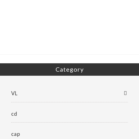
ac
w
有
e
itt
b
er
o
o
k
Category
VL
cd
cap