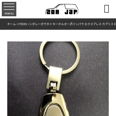

menu
ホーム
>
ITEMS
>
シボレーボウタイ キーホルダー♬インパラ エクスプレス カプリス 