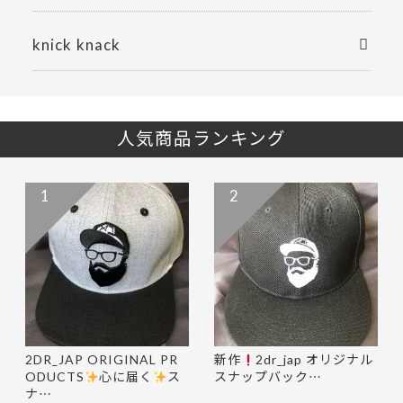
knick knack
人気商品ランキング
1
2
2DR_JAP ORIGINAL PR
新作
2dr_jap オリジナル
ODUCTS
心に届く
ス
スナップバック…
ナ…