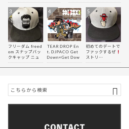
3
4
5
フリーダム freed
TEAR DROP En
初めてのデートで
om スナップバッ
t. DJPACO Get
ファックするぜ
クキャップ ニュ
Down×Get Dow
ストリ…
ーエ…
n