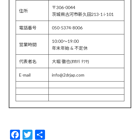
〒306-0044
住所
茨城県古河市新久田213-1 i-101
電話番号
050-5374-8006
10:00～19:00
営業時間
年末年始 & 不定休
代表者名
大堀 徹也(ｵｵﾎﾘ ﾃﾂﾔ)
E-mail
info@2drjap.com
F
T
共